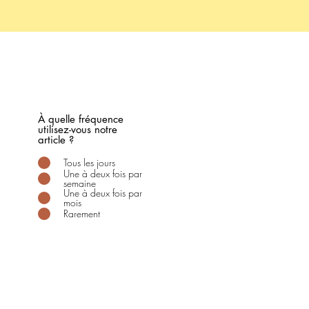
À quelle fréquence
utilisez-vous notre
article ?
Tous les jours
Une à deux fois par
semaine
Une à deux fois par
mois
Rarement