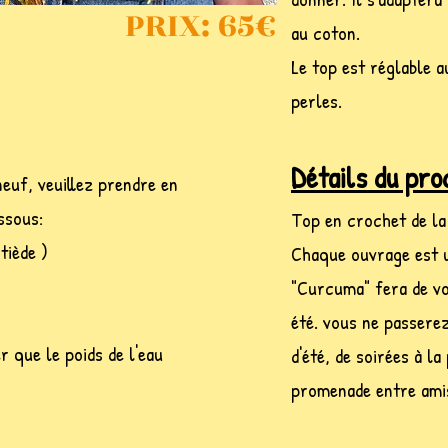
PRIX: 65€
au coton.
Le top est réglable a
perles.
Détails du prod
euf, veuillez prendre en
ssous:
Top en crochet de l
tiède )
Chaque ouvrage est u
"Curcuma" fera de v
été. vous ne passerez
er que le poids de l'eau
d'été, de soirées à l
promenade entre ami