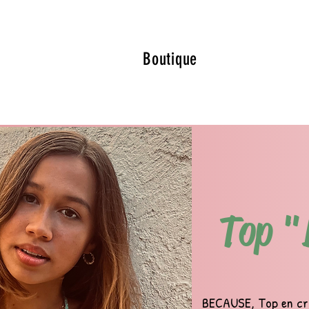
Boutique
Top "
BECAUSE, Top en cr