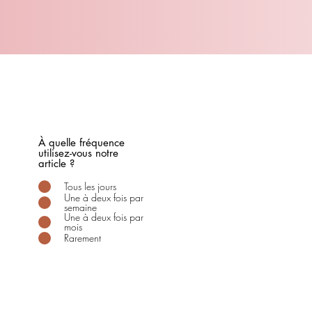
À quelle fréquence
utilisez-vous notre
article ?
Tous les jours
Une à deux fois par
semaine
Une à deux fois par
mois
Rarement