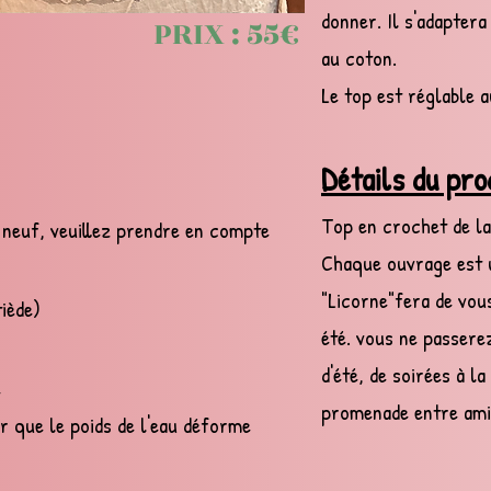
donner. Il s'adapter
PRIX : 55€
au coton.
Le top est réglable a
Détails du pro
Top en crochet de 
neuf, veuillez prendre en compte
Chaque ouvrage est u
"Licorne"
fera de vou
iède)
été. vous ne passere
d'été, de soirées à l
e
promenade entre ami
ter que le poids de l'eau déforme