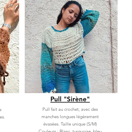
Pull "Sirène"
Pull fait au crochet, avec des
e
manches longues légèrement
es.
évasées. Taille unique (S/M)
Couleurs : Blanc, turquoise, bleu